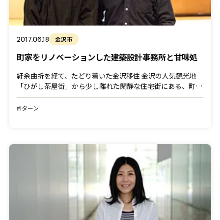
2017.06.18
金沢市
町家をリノベーションした建築設計事務所と甘味処
紆余曲折を経て、たどり着いた金沢移住 金沢の人気観光地
「ひがし茶屋街」から少し離れた閑静な住宅街にある、町家
を改装した設計事務所兼カフェ「豆月」。一級建築士である
北出健展（きたで たけのぶ）さんと、豆月の店主の美由紀
#Iターン
（み […]