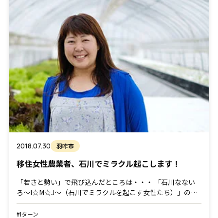
2018.07.30
羽咋市
移住女性農業者、石川でミラクル起こします！
「若さと勢い」で飛び込んだところは・・・ 「石川なない
ろ～I☆M☆J～（石川でミラクルを起こす女性たち）」の、
中心メンバーの濱田友紀さん。女性農業者だけでなく、農業
に興味のある人を広く受け入れ、ネットワークを広げる活動
#Iターン