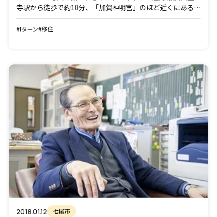
寺駅から徒歩で約10分、「加賀神明宮」のほど近くにある町
屋で、移住コンシェルジュとして移住検討者の相談や加賀で
の暮らしの体験をサポートしている山田真名美さん。彼女も
#Iターン
#移住
ま […]
2018.01.12
七尾市