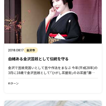
2018.08.17
金沢市
由緒ある金沢芸妓として伝統を守る
金沢で芸妓見習いとして芸や作法をまなぶ 今年(平成28年)の
3月に18歳で金沢芸妓として｢ひがし茶屋街｣のお茶屋｢藤乃
弥｣からデビューしました。きっかけは、もともと芸事や歌
舞伎など、和の伝統が好きだったから。 故郷の母親 […]
#Iターン