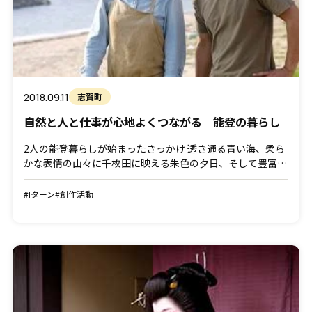
2018.09.11
志賀町
自然と人と仕事が心地よくつながる 能登の暮らし
2人の能登暮らしが始まったきっかけ 透き通る青い海、柔ら
かな表情の山々に千枚田に映える朱色の夕日、そして豊富な
海の幸と山の幸が得られる、魅力ある自然があふれる能登半
島。そのほぼ中央に位置する志賀町に暮らす田中俊也さん・
#Iターン
#創作活動
千 […]