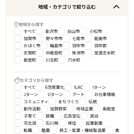
地域・カテゴリで絞り込む
地域から探す
すべて
金沢市
白山市
小松市
加賀市
野々市市
七尾市
能美市
かほく市
輪島市
羽咋市
羽咋郡
志賀町
中能登町
珠洲市
宝達志水町
能登町
川北町
穴水町
カテゴリから探す
すべて
6次産業化
ILAC
Iターン
Jターン
Uターン
アート
お仕事情報
コミュニティ
まちづくり
伝統
創作活動
加賀野菜
地域企業
奥能登
子育て
就職
広告宣伝
民泊
河北潟
石川県
移住
起業創業
転職
酪農
鉄工・鉱業・機械製造業
食