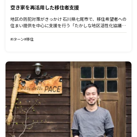
空き家を再活用した移住者支援
地区の防犯対策がきっかけ 石川県七尾市で、移住希望者への
住まい提供を中心に支援を行う「たかしな地区活性化協議
会」。同地区にはこれまで7年間で、東京や大阪、神奈川、
ニューヨークなどから男女10人が移り住みました。なぜ高階
#Iターン
#移住
地 […]