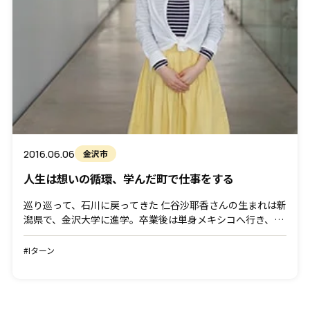
2016.06.06
金沢市
人生は想いの循環、学んだ町で仕事をする
巡り巡って、石川に戻ってきた 仁谷沙耶香さんの生まれは新
潟県で、金沢大学に進学。卒業後は単身メキシコへ行き、日
本語学校で講師を行い、学びを深めるために金沢大学大学院
へ戻ってきました。この地に戻ってきたのは、仲間の存在が
#Iターン
１ […]