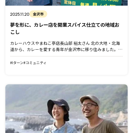
2025.11.20
金沢市
夢を形に、カレー店を開業スパイス仕立ての地域お
こし
カレーハウスやまねこ亭店長山部 裕太さん 北の大地・北海
道から、カレーを愛する青年が金沢市に移り住みました。地
域おこし協力隊として活動しながら、念願の自分の店を開く
までの道のりを聞きました。 全国的な激戦区で勝負 「本当
#Iターン
#コミュニティ
[…]