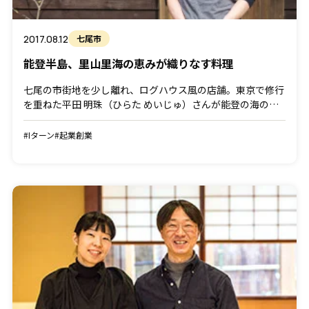
2017.08.12
七尾市
能登半島、里山里海の恵みが織りなす料理
七尾の市街地を少し離れ、ログハウス風の店舗。東京で修行
を重ねた平田 明珠（ひらた めいじゅ）さんが能登の海の
幸、山の幸に惚れ込み、素材の旨味を最大限に引き出したイ
タリアンレストランVilla della Pace （ヴィ […]
#Iターン
#起業創業