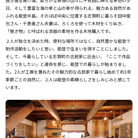
透き通る青い海、柔らかな表情の山々に千枚田に映える朱色の夕
日、そして豊富な海の幸と山の幸が得られる、魅力ある自然があ
ふれる能登半島。そのほぼ中央に位置する志賀町に暮らす田中俊
也さん・千恵美さん夫妻は、ろくろを使って木材をくりぬき、
「挽き物」と呼ばれる漆器の素地を作る木地職人です。
２人が独立を決めた時、便利な場所ではなく、自然豊かな能登で
制作活動をしたいと思い、能登で住まいを探すことにしました。
そして、今暮らしている志賀町の古民家に出会い、「ここで作品
づくりをしたい」と運命を感じ、能登での暮らしが始まりまし
た。2人が工房を兼ねたその魅力的な古民家で暮らし始めて約1年――
季節ごとの自然に、２人は能登の素晴らしさをしみじみと感じて
います。