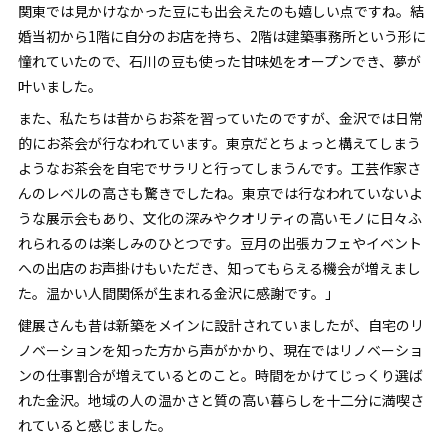
関東では見かけなかった豆にも出会えたのも嬉しい点ですね。結
婚当初から1階に自分のお店を持ち、2階は建築事務所という形に
憧れていたので、石川の豆も使った甘味処をオープンでき、夢が
叶いました。
また、私たちは昔からお茶を習っていたのですが、金沢では日常
的にお茶会が行なわれています。東京だとちょっと構えてしまう
ようなお茶会を自宅でサラリと行ってしまうんです。工芸作家さ
んのレベルの高さも驚きでしたね。東京では行なわれていないよ
うな展示会もあり、文化の深みやクオリティの高いモノに日々ふ
れられるのは楽しみのひとつです。豆月の出張カフェやイベント
への出店のお声掛けもいただき、知ってもらえる機会が増えまし
た。温かい人間関係が生まれる金沢に感謝です。」
健展さんも昔は新築をメインに設計されていましたが、自宅のリ
ノベーションを知った方から声がかかり、現在ではリノベーショ
ンの仕事割合が増えているとのこと。時間をかけてじっくり選ば
れた金沢。地域の人の温かさと質の高い暮らしを十二分に満喫さ
れていると感じました。