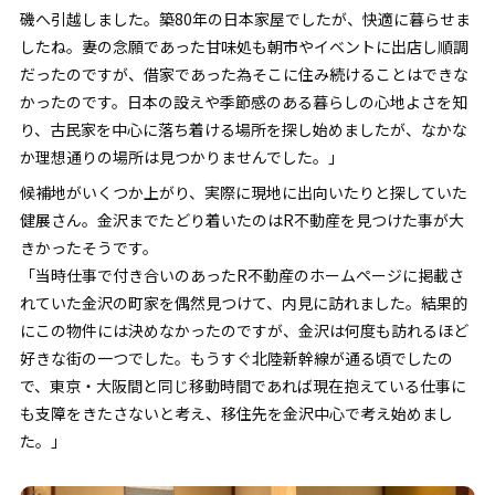
磯へ引越しました。築80年の日本家屋でしたが、快適に暮らせま
したね。妻の念願であった甘味処も朝市やイベントに出店し順調
だったのですが、借家であった為そこに住み続けることはできな
かったのです。日本の設えや季節感のある暮らしの心地よさを知
り、古民家を中心に落ち着ける場所を探し始めましたが、なかな
か理想通りの場所は見つかりませんでした。」
候補地がいくつか上がり、実際に現地に出向いたりと探していた
健展さん。金沢までたどり着いたのはR不動産を見つけた事が大
きかったそうです。
「当時仕事で付き合いのあったR不動産のホームページに掲載さ
れていた金沢の町家を偶然見つけて、内見に訪れました。結果的
にこの物件には決めなかったのですが、金沢は何度も訪れるほど
好きな街の一つでした。もうすぐ北陸新幹線が通る頃でしたの
で、東京・大阪間と同じ移動時間であれば現在抱えている仕事に
も支障をきたさないと考え、移住先を金沢中心で考え始めまし
た。」