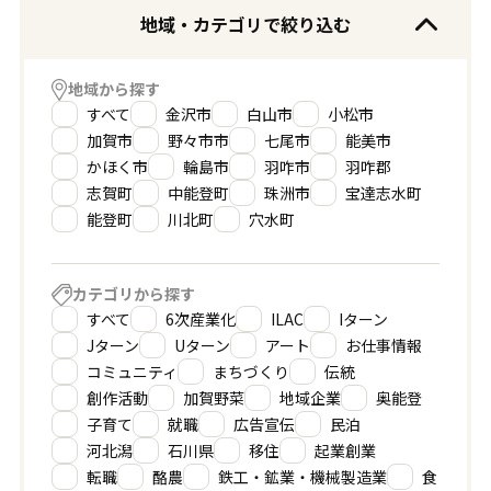
地域・カテゴリで絞り込む
地域から探す
すべて
金沢市
白山市
小松市
加賀市
野々市市
七尾市
能美市
かほく市
輪島市
羽咋市
羽咋郡
志賀町
中能登町
珠洲市
宝達志水町
能登町
川北町
穴水町
カテゴリから探す
すべて
6次産業化
ILAC
Iターン
Jターン
Uターン
アート
お仕事情報
コミュニティ
まちづくり
伝統
創作活動
加賀野菜
地域企業
奥能登
子育て
就職
広告宣伝
民泊
河北潟
石川県
移住
起業創業
転職
酪農
鉄工・鉱業・機械製造業
食