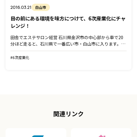
2016.03.21
白山市
目の前にある環境を味方につけて、6次産業化にチャ
レンジ！
田舎でエステサロン経営 石川県金沢市の中心部から車で20
分ほど走ると、石川県で一番広い市・白山市に入ります。広
大な耕地、手取川からの豊富な伏流水を生かした、県内有数
の米どころです。畑が広がる一本道をまっすぐ走っている
#6次産業化
と、 […]
関連リンク