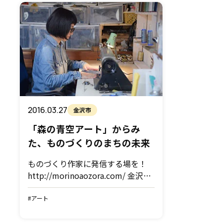
2016.03.27
金沢市
「森の青空アート」からみ
た、ものづくりのまちの未来
ものづくり作家に発信する場を！
http://morinoaozora.com/ 金沢市
では、毎年９月に「森の青空アー
ト」というものづくりイベントがあ
#アート
ります。生活者に根付いた、一つ一