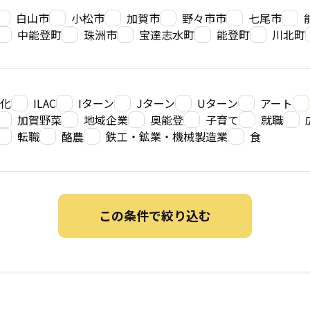
白山市
小松市
加賀市
野々市市
七尾市
中能登町
珠洲市
宝達志水町
能登町
川北町
業化
ILAC
Iターン
Jターン
Uターン
アート
加賀野菜
地域企業
奥能登
子育て
就職
転職
酪農
鉄工・鉱業・機械製造業
食
この条件で絞り込む