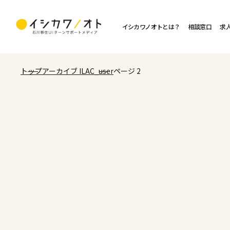
イシカワノオトとは？
相談窓口
求
トップ
アーカイブ ILAC_user
ページ 2