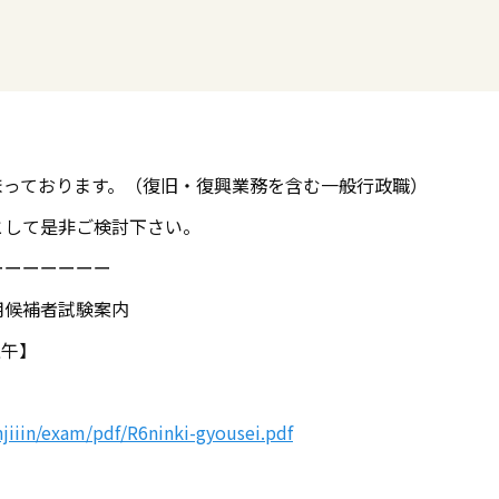
まっております。（復旧・復興業務を含む一般行政職）
として是非ご検討下さい。
ーーーーーーー
用候補者試験案内
正午】
。
njiiin/exam/pdf/R6ninki-gyousei.pdf