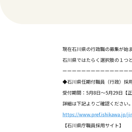
現在石川県の行政職の募集が始
石川県ではたらく選択肢の１つ
ーーーーーーーーーーーーーー
◆石川県任期付職員（行政）採
受付期間：5月8日～5月29日【
詳細は下記よりご確認ください
https://www.pref.ishikawa.jp/ji
【石川県庁職員採用サイト】