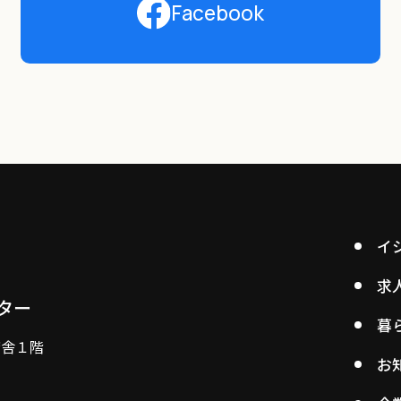
Facebook
イ
求
ター
暮
庁舎１階
お