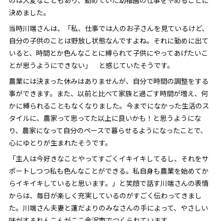
のは大変なこともあり、勤めていた幼稚園の仕事をやめることに
決めました。
当時川端さんは、「私、仕事では人のお子さんを見ているけど、
自分の子供のことは野放し状態なんですよね。それに勤めに出て
いると、時間とか色んなことに縛られて子供にやってあげたいこ
とが思うようにできない」 と感じていたそうです。
農業には決まった休みはありませんが、自分で時間の調整をする
事ができます。また、以前と比べて家族と過ごす時間が増え、何
かに縛られることもなくなりました。今までになかった生活のス
タイルに、農家って思ってた以上に良いかも！と思うようにな
り、農家になって自分のペースで暮らせるようになったことで、
心にゆとりが生まれたそうです。
「主人は今好きなことやってすごくイキイキしてるし、それをサ
ポートしつつ私も色んなことができる。私自身も農業を始めてか
らイキイキしていると思います。」と笑顔で話す川端さんの表情
からは、毎日が楽しく充実しているのがすごく伝わってきまし
た。川端さん夫妻と蓮だよりのみなさんの手によって、やさしい
味がするれんこんがここ金沢市でつくられています。