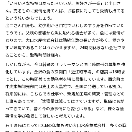
「いろいろな特技はあったらいいが、魚好きが一番」と出口さ
ん。売るものに愛情を持てれば、お客様に対しても愛情も持てる
という想いからでしょう。
出口さん自身も、幼少期から自宅でいわしのすり身を作っていた
そうです。父親の影響から魚に触れる機会が多く、魚には愛情が
あります。大口水産株式会社は勤続年数の長い方が多く、働きや
すい環境であることはうかがえますが、24時間休まない会社であ
ることから、勤務時間は様々。
しかしながら、今は普通のサラリーマンと同じ時間帯の募集を強
化しています。金沢の食の玄関口「近江町市場」の店舗は18時ま
でとし、この時間帯での勤務者を特に募集しています。西念町の
中央市場卸売部門は売上の大黒柱で、全国に発送している拠点。
将来的には、こちらでの仕事や、新規加工場の研究・管理などの
仕事もあります。「漁獲量は減ってはきていますが、単価はあが
ってきていて、昔と今の魚事情にも変化はある」など、様々な魚
事情を学び吸収してほしいと考えています。
石川県民にとってはCMの印象も強い大口水産株式会社。多くの戦