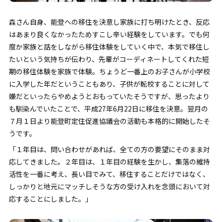
森さん自身、能登への移住を決意し家族に打ち明けたとき、反応
はあまり良くなかったためすこし辛い経験をしています。でも何
度か家族と話をしながら移住体験をしていく中で、本気で移住し
たいという気持ちが伝わり、先輩がコーディネートしてくれた短
期の移住体験を家族で体験。ちょうど一番上のお子さんが小学校
に入学した年だということもあり、子供が転校することに対して
嫌だといったらやめようとおもっていたそうですが、思ったより
も馴染んでいたことで、平成27年6月22日に移住を決意。翌月の
７月１日より能登町定住促進協議会の活動も本格的に開始したそ
うです。
「１年目は、問い合わせがあれば、全ての方の要望にそのまま対
応してきました。２年目は、１年目の経験を生かし、集落の維持
活性を一番に考え、長い目でみて、移住することだけではなく、
しっかりと地元にマッチしそうな方の受け入れを念頭において対
応することにしました。」