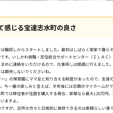
て感じる宝達志水町の良さ
ずは職探しからスタートしました。最初はしばらく実家で暮ら
のです。いしかわ就職・定住総合サポートセンター（ＩＬＡＣ
こまめに連絡をいただけるので、仕事探しは順調に行えました
ドは期待しないでくださいね。
ター』の保育園にママ友と知り合える制度があったので、友達
す。今一番の楽しみと言えば、半年後には念願のマイホームが
町では移住者が住居を購入する場合、新築なら最大120万円、
ていますよ。
のですが、近所の方々と日常的に挨拶できるのは素晴らしい事