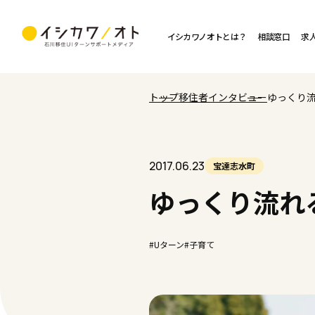
イシカワノオトとは？
相談窓口
求
トップ
移住者インタビュー
ゆっくり
2017.06.23
宝達志水町
ゆっくり流れ
#Uターン
#子育て