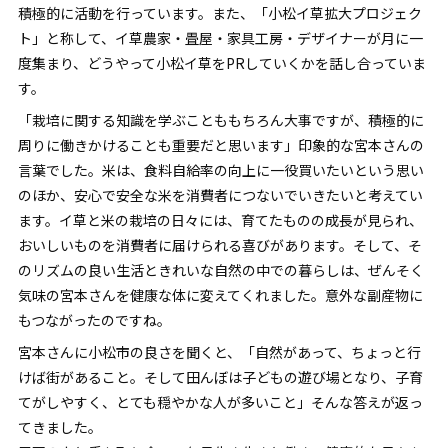
積極的に活動を行っています。また、「小松イ草拡大プロジェク
ト」と称して、イ草農家・畳屋・家具工房・デザイナーが月に一
度集まり、どうやって小松イ草をPRしていくかを話し合っていま
す。
「栽培に関する知識を学ぶことももちろん大事ですが、積極的に
周りに働きかけることも重要だと思います」印象的な宮本さんの
言葉でした。米は、食料自給率の向上に一役買いたいという思い
のほか、安心で安全な米を消費者につないでいきたいと考えてい
ます。イ草と米の栽培の日々には、育てたものの成長が見られ、
おいしいものを消費者に届けられる喜びがあります。そして、そ
のリズムの良い生活ときれいな自然の中での暮らしは、ぜんそく
気味の宮本さんを健康な体に変えてくれました。意外な副産物に
もつながったのですね。
宮本さんに小松市の良さを聞くと、「自然があって、ちょっと行
けば街があること。そして田んぼは子どもの遊び場となり、子育
てがしやすく、とても穏やかな人が多いこと」そんな答えが返っ
てきました。