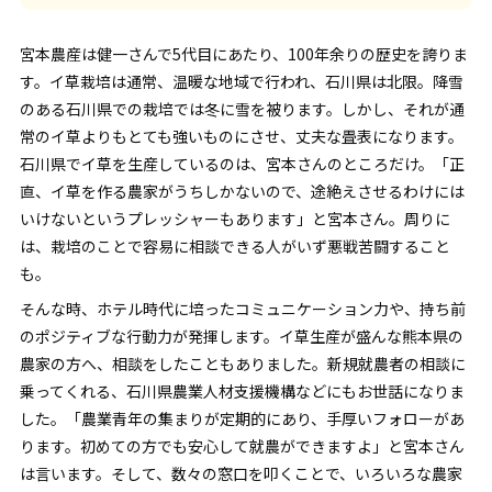
宮本農産は健一さんで5代目にあたり、100年余りの歴史を誇りま
す。イ草栽培は通常、温暖な地域で行われ、石川県は北限。降雪
のある石川県での栽培では冬に雪を被ります。しかし、それが通
常のイ草よりもとても強いものにさせ、丈夫な畳表になります。
石川県でイ草を生産しているのは、宮本さんのところだけ。「正
直、イ草を作る農家がうちしかないので、途絶えさせるわけには
いけないというプレッシャーもあります」と宮本さん。周りに
は、栽培のことで容易に相談できる人がいず悪戦苦闘すること
も。
そんな時、ホテル時代に培ったコミュニケーション力や、持ち前
のポジティブな行動力が発揮します。イ草生産が盛んな熊本県の
農家の方へ、相談をしたこともありました。新規就農者の相談に
乗ってくれる、石川県農業人材支援機構などにもお世話になりま
した。「農業青年の集まりが定期的にあり、手厚いフォローがあ
ります。初めての方でも安心して就農ができますよ」と宮本さん
は言います。そして、数々の窓口を叩くことで、いろいろな農家