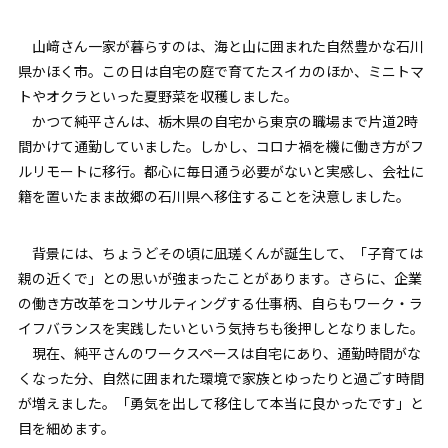
山﨑さん一家が暮らすのは、海と山に囲まれた自然豊かな石川
県かほく市。この日は自宅の庭で育てたスイカのほか、ミニトマ
トやオクラといった夏野菜を収穫しました。
かつて純平さんは、栃木県の自宅から東京の職場まで片道2時
間かけて通勤していました。しかし、コロナ禍を機に働き方がフ
ルリモートに移行。都心に毎日通う必要がないと実感し、会社に
籍を置いたまま故郷の石川県へ移住することを決意しました。
背景には、ちょうどその頃に凪瑳くんが誕生して、「子育ては
親の近くで」との思いが強まったことがあります。さらに、企業
の働き方改革をコンサルティングする仕事柄、自らもワーク・ラ
イフバランスを実践したいという気持ちも後押しとなりました。
現在、純平さんのワークスペースは自宅にあり、通勤時間がな
くなった分、自然に囲まれた環境で家族とゆったりと過ごす時間
が増えました。「勇気を出して移住して本当に良かったです」と
目を細めます。