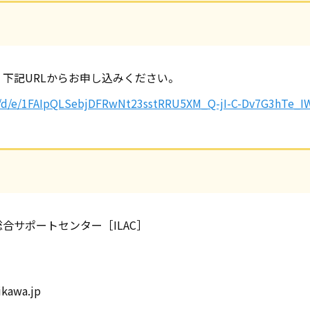
下記URLからお申し込みください。
ms/d/e/1FAIpQLSebjDFRwNt23sstRRU5XM_Q-jI-C-Dv7G3hTe_I
サポートセンター［ILAC］
kawa.jp