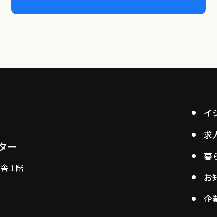
イ
求
ター
暮
庁舎１階
お
企