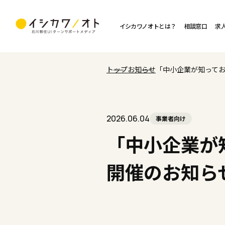
イシカワノオトとは？
相談窓口
求
トップ
お知らせ
「中小企業が知ってお
2026.06.04
事業者向け
「中小企業が
開催のお知ら