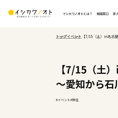
イシカワノオトとは？
相談窓口
求
トップ
イベント
【7/15（土）in
【7/15（土
～愛知から石
#イベント
#移住