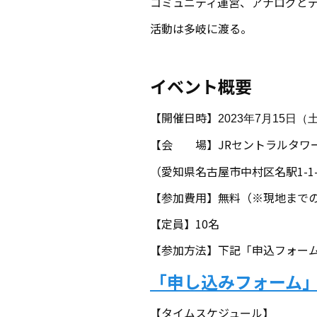
コミュニティ運営、アナログと
活動は多岐に渡る。
イベント概要
【開催日時】
年
月
日（
2023
7
15
【会 場】JRセントラルタワ
（愛知県名古屋市中村区名駅1-1-
【参加費用】無料（※現地まで
【定員】10名
【参加方法】下記「申込フォー
「申し込みフォーム
【タイムスケジュール】