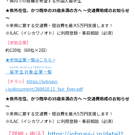
・県内での就職を希望する外国人留学生
★県外在住、かつ既卒の35歳未満の方へ ～交通費助成のお知らせ
～
※来県に要する交通費・宿泊費を最大5万円支援します！
※ILAC（イシカワノオト）に利用登録・事前相談（必須）
【参加企業】
約120社（60社×2日）
★参加企業一覧はこちら >
りゅうがくせい
たいしょうきぎょう
いちらん
留学生
対象企業
一覧
【チラシ】
https://jobnavi-
i.jp/document/260610.11_fair_fiyer.pdf
★県外在住、かつ既卒の35歳未満の方へ ～交通費助成のお知らせ
～
※来県に要する交通費・宿泊費を最大5万円支援します！
※ILAC（イシカワノオト）に利用登録・事前相談（必須）
【詳細・申込】
https://jobnavi-i.jp/detail?