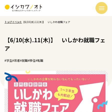
トップ
イベント
【6/10(水).11(木)】 いしかわ就職フェア
【6/10(水).11(木)】 いしかわ就職フェ
ア
#学生
#若者
#就職
#移住
#転職